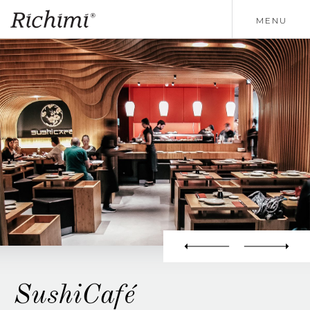
MENU
SushiCafé